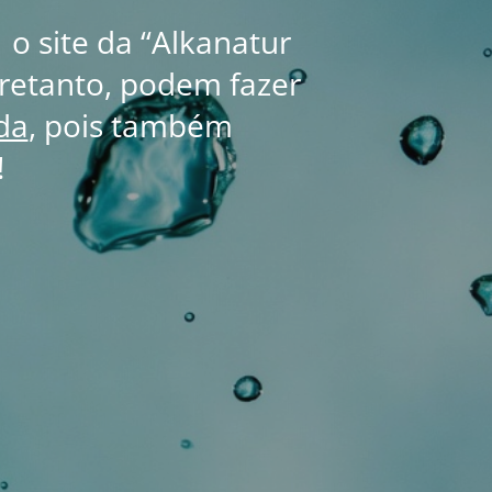
 o site da “Alkanatur
retanto, podem fazer
da
, pois também
!